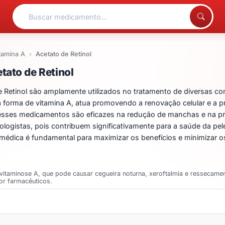
tamina A
Acetato de Retinol
ntos para Acetato de Ret
tato de Retinol
etinol são amplamente utilizados no tratamento de diversas co
a forma de vitamina A, atua promovendo a renovação celular e a 
so, esses medicamentos são eficazes na redução de manchas e na 
ologistas, pois contribuem significativamente para a saúde da pel
édica é fundamental para maximizar os benefícios e minimizar os 
ovitaminose A, que pode causar cegueira noturna, xeroftalmia e ressecam
por farmacêuticos.