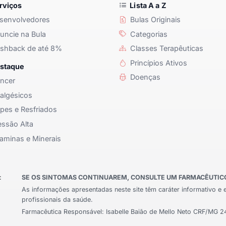
rviços
Lista A a Z
senvolvedores
Bulas Originais
ncie na Bula
Categorias
shback de até 8%
Classes Terapêuticas
Princípios Ativos
staque
Doenças
ncer
algésicos
pes e Resfriados
ssão Alta
aminas e Minerais
:
SE OS SINTOMAS CONTINUAREM, CONSULTE UM FARMACÊUTICO 
As informações apresentadas neste site têm caráter informativo e 
profissionais da saúde.
Farmacêutica Responsável: Isabelle Baião de Mello Neto CRF/MG 