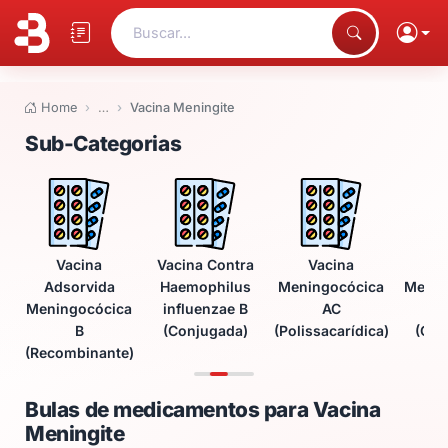
Buscar...
Home
…
Vacina Meningite
Bulas de medicamentos para Va
Sub-Categorias
Vacina
Vacina Contra
Vacina
V
Adsorvida
Haemophilus
Meningocócica
Menin
Meningocócica
influenzae B
AC
A
B
(Conjugada)
(Polissacarídica)
(Con
(Recombinante)
Bulas de medicamentos para Vacina
Meningite