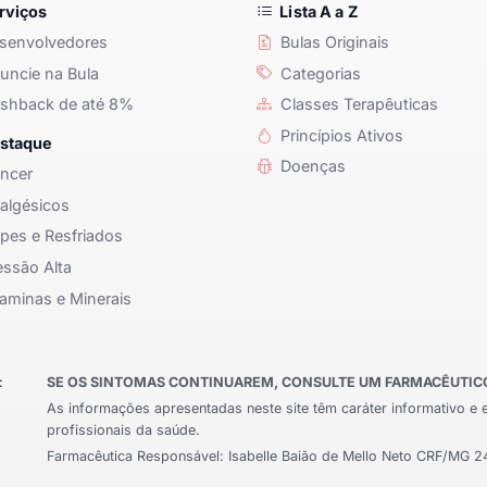
rviços
Lista A a Z
senvolvedores
Bulas Originais
ncie na Bula
Categorias
shback de até 8%
Classes Terapêuticas
Princípios Ativos
staque
Doenças
ncer
algésicos
pes e Resfriados
ssão Alta
aminas e Minerais
:
SE OS SINTOMAS CONTINUAREM, CONSULTE UM FARMACÊUTICO 
As informações apresentadas neste site têm caráter informativo e 
profissionais da saúde.
Farmacêutica Responsável: Isabelle Baião de Mello Neto CRF/MG 