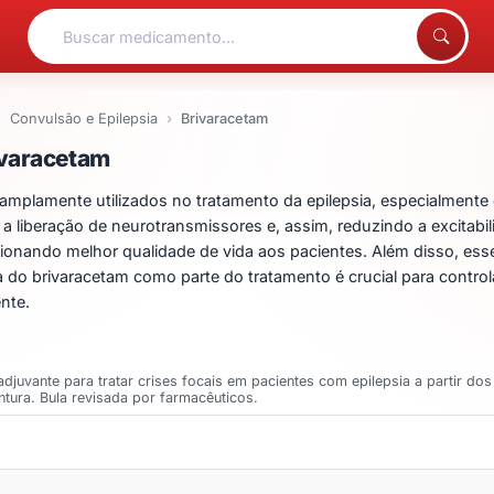
Convulsão e Epilepsia
Brivaracetam
entos para Brivaracetam
ivaracetam
plamente utilizados no tratamento da epilepsia, especialmente e
 liberação de neurotransmissores e, assim, reduzindo a excitabili
rcionando melhor qualidade de vida aos pacientes. Além disso, e
a do brivaracetam como parte do tratamento é crucial para controlar
nte.
djuvante para tratar crises focais em pacientes com epilepsia a partir do
ntura. Bula revisada por farmacêuticos.