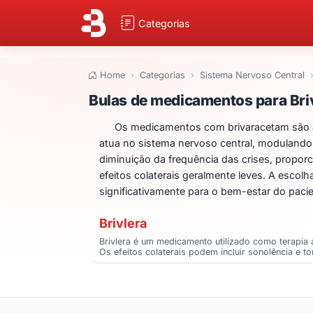
Categorias
Home
Categorias
Sistema Nervoso Central
Bulas de medicam
Bulas de medicamentos para Br
Os medicamentos com brivaracetam são am
atua no sistema nervoso central, modulando a
diminuição da frequência das crises, propo
efeitos colaterais geralmente leves. A escolh
significativamente para o bem-estar do pacie
Brivlera
Brivlera é um medicamento utilizado como terapia a
Os efeitos colaterais podem incluir sonolência e to