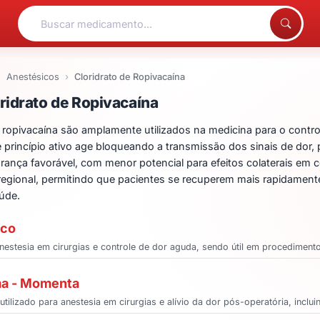
Anestésicos
Cloridrato de Ropivacaína
ntos para Cloridrato de 
ridrato de Ropivacaína
 ropivacaína são amplamente utilizados na medicina para o contr
te princípio ativo age bloqueando a transmissão dos sinais de dor,
urança favorável, com menor potencial para efeitos colaterais em
a regional, permitindo que pacientes se recuperem mais rapidam
aúde.
ico
anestesia em cirurgias e controle de dor aguda, sendo útil em procedimen
ma - Momenta
ilizado para anestesia em cirurgias e alívio da dor pós-operatória, inclu