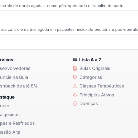
controle de dores agudas, como pós-operatória e trabalho de parto.
ara controle da dor aguda em pacientes, incluindo pediatria e pós-operató
rviços
Lista A a Z
senvolvedores
Bulas Originais
ncie na Bula
Categorias
shback de até 8%
Classes Terapêuticas
Princípios Ativos
staque
Doenças
ncer
algésicos
pes e Resfriados
ssão Alta