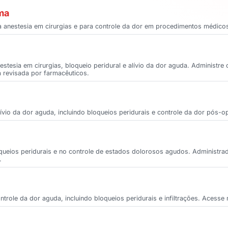
ma
 anestesia em cirurgias e para controle da dor em procedimentos médico
nestesia em cirurgias, bloqueio peridural e alívio da dor aguda. Administr
la revisada por farmacêuticos.
lívio da dor aguda, incluindo bloqueios peridurais e controle da dor pós-op
loqueios peridurais e no controle de estados dolorosos agudos. Administra
.
ontrole da dor aguda, incluindo bloqueios peridurais e infiltrações. Acess