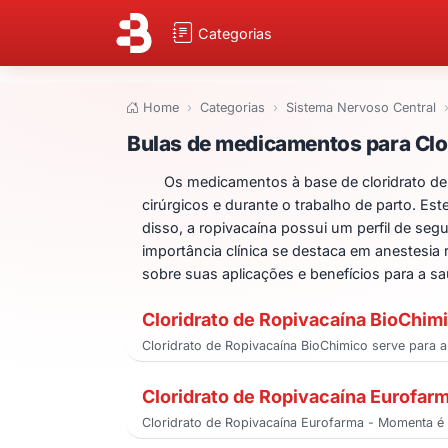
Categorias
Home
Categorias
Sistema Nervoso Central
Bulas de medicame
Bulas de medicamentos para Clo
Os medicamentos à base de cloridrato de
cirúrgicos e durante o trabalho de parto. Es
disso, a ropivacaína possui um perfil de seg
importância clínica se destaca em anestesi
sobre suas aplicações e benefícios para a s
Cloridrato de Ropivacaína BioChim
Cloridrato de Ropivacaína BioChimico serve para 
Cloridrato de Ropivacaína Eurofar
Cloridrato de Ropivacaína Eurofarma - Momenta é ut