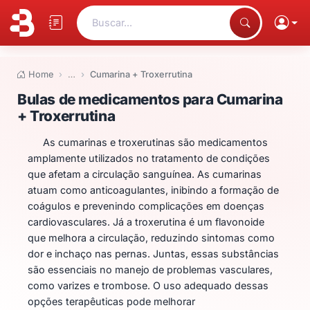
Buscar...
Home
…
Cumarina + Troxerrutina
Bulas de medicamentos para Cum
Bulas de medicamentos para Cumarina
+ Troxerrutina
As cumarinas e troxerutinas são medicamentos
amplamente utilizados no tratamento de condições
que afetam a circulação sanguínea. As cumarinas
atuam como anticoagulantes, inibindo a formação de
coágulos e prevenindo complicações em doenças
cardiovasculares. Já a troxerutina é um flavonoide
que melhora a circulação, reduzindo sintomas como
dor e inchaço nas pernas. Juntas, essas substâncias
são essenciais no manejo de problemas vasculares,
como varizes e trombose. O uso adequado dessas
opções terapêuticas pode melhorar