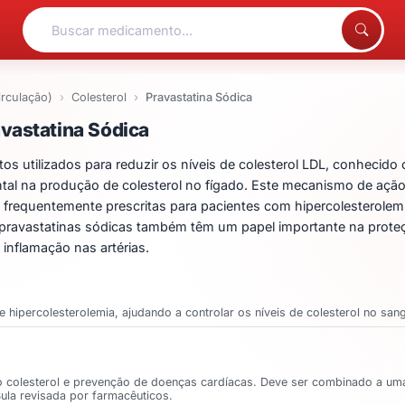
irculação)
Colesterol
Pravastatina Sódica
ntos para Pravastatina 
vastatina Sódica
 utilizados para reduzir os níveis de colesterol LDL, conhecido 
l na produção de colesterol no fígado. Este mecanismo de ação
 frequentemente prescritas para pacientes com hipercolesterolem
as pravastatinas sódicas também têm um papel importante na prote
inflamação nas artérias.
a e hipercolesterolemia, ajudando a controlar os níveis de colesterol no san
do colesterol e prevenção de doenças cardíacas. Deve ser combinado a uma
Bula revisada por farmacêuticos.