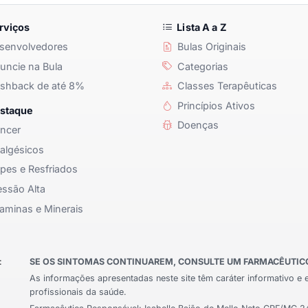
rviços
Lista A a Z
senvolvedores
Bulas Originais
ncie na Bula
Categorias
shback de até 8%
Classes Terapêuticas
Princípios Ativos
staque
Doenças
ncer
algésicos
pes e Resfriados
ssão Alta
aminas e Minerais
:
SE OS SINTOMAS CONTINUAREM, CONSULTE UM FARMACÊUTICO 
As informações apresentadas neste site têm caráter informativo e 
profissionais da saúde.