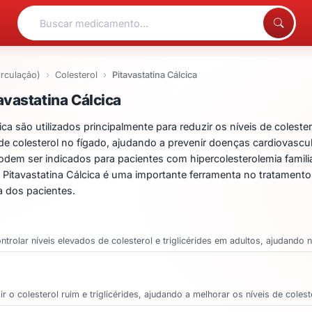
irculação)
Colesterol
Pitavastatina Cálcica
ntos para Pitavastatina 
vastatina Cálcica
 são utilizados principalmente para reduzir os níveis de colester
e colesterol no fígado, ajudando a prevenir doenças cardiovascul
odem ser indicados para pacientes com hipercolesterolemia famil
A Pitavastatina Cálcica é uma importante ferramenta no tratamento
a dos pacientes.
rolar níveis elevados de colesterol e triglicérides em adultos, ajudando 
 o colesterol ruim e triglicérides, ajudando a melhorar os níveis de cole