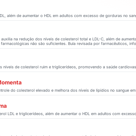
 e LDL, além de aumentar o HDL em adultos com excesso de gorduras no san
 auxilia na redução dos níveis de colesterol total e LDL-C, além de aume
farmacológicas não são suficientes. Bula revisada por farmacêuticos, info
os níveis de colesterol ruim e triglicerídeos, promovendo a saúde cardiovas
 Momenta
ontrole do colesterol elevado e melhora dos níveis de lipídios no sangue em
rma
esterol LDL e triglicerídeos, além de aumentar o HDL em adultos com exces