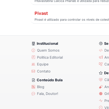
Pitavastatina Cálcica Pharlab é utilizada para redu
Pivast
Pivast é utilizado para controlar os níveis de cole
Institucional
Se
Quem Somos
De
Política Editorial
Anu
Equipe
Ca
Contato
De
Câ
Conteúdo Bula
Blog
An
Fala, Doutor!
Gri
Pre
Vit