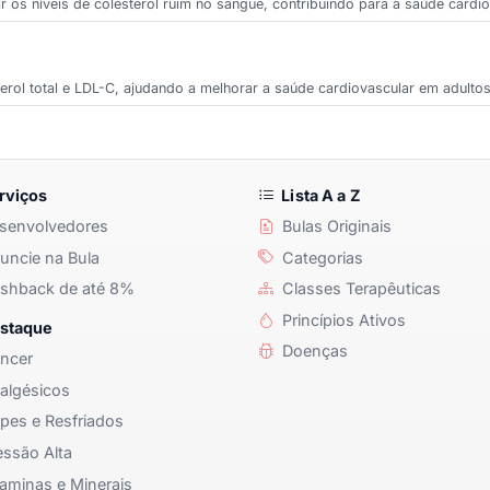
zir os níveis de colesterol ruim no sangue, contribuindo para a saúde cardio
sterol total e LDL-C, ajudando a melhorar a saúde cardiovascular em adultos
rviços
Lista A a Z
senvolvedores
Bulas Originais
ncie na Bula
Categorias
shback de até 8%
Classes Terapêuticas
Princípios Ativos
staque
Doenças
ncer
algésicos
pes e Resfriados
ssão Alta
aminas e Minerais