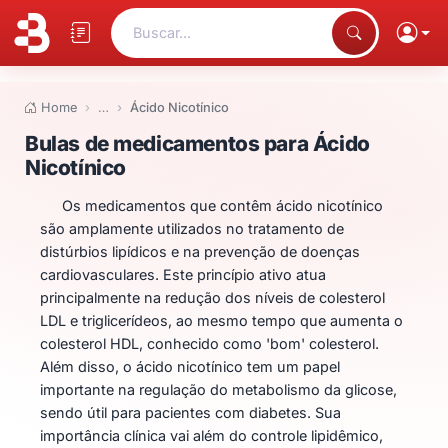
Buscar...
Home
…
Ácido Nicotínico
Bulas de medicamentos para Áci
Bulas de medicamentos para Ácido
Nicotínico
Os medicamentos que contêm ácido nicotínico
são amplamente utilizados no tratamento de
distúrbios lipídicos e na prevenção de doenças
cardiovasculares. Este princípio ativo atua
principalmente na redução dos níveis de colesterol
LDL e triglicerídeos, ao mesmo tempo que aumenta o
colesterol HDL, conhecido como 'bom' colesterol.
Além disso, o ácido nicotínico tem um papel
importante na regulação do metabolismo da glicose,
sendo útil para pacientes com diabetes. Sua
importância clínica vai além do controle lipidêmico,