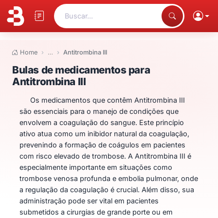
Buscar...
Home
…
Antitrombina III
Bulas de medicamentos para Ant
Bulas de medicamentos para
Antitrombina III
Os medicamentos que contêm Antitrombina III
são essenciais para o manejo de condições que
envolvem a coagulação do sangue. Este princípio
ativo atua como um inibidor natural da coagulação,
prevenindo a formação de coágulos em pacientes
com risco elevado de trombose. A Antitrombina III é
especialmente importante em situações como
trombose venosa profunda e embolia pulmonar, onde
a regulação da coagulação é crucial. Além disso, sua
administração pode ser vital em pacientes
submetidos a cirurgias de grande porte ou em