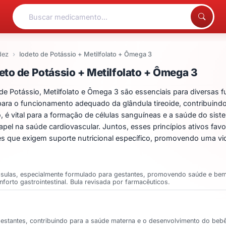
dez
Iodeto de Potássio + Metilfolato + Ômega 3
ntos para Iodeto de Potá
to de Potássio + Metilfolato + Ômega 3
Potássio, Metilfolato e Ômega 3 são essenciais para diversas f
ra o funcionamento adequado da glândula tireoide, contribuindo 
co, é vital para a formação de células sanguíneas e a saúde do s
apel na saúde cardiovascular. Juntos, esses princípios ativos fa
ões que exigem suporte nutricional específico, promovendo uma vi
sulas, especialmente formulado para gestantes, promovendo saúde e bem-e
nforto gastrointestinal. Bula revisada por farmacêuticos.
estantes, contribuindo para a saúde materna e o desenvolvimento do bebê