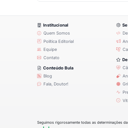
Institucional
Se
Quem Somos
De
Política Editorial
Anu
Equipe
Ca
Contato
De
Câ
Conteúdo Bula
Blog
An
Fala, Doutor!
Gri
Pre
Vit
Seguimos rigorosamente todas as determinações da