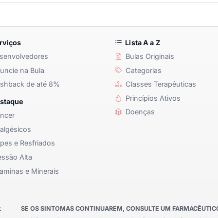
rviços
Lista A a Z
senvolvedores
Bulas Originais
ncie na Bula
Categorias
shback de até 8%
Classes Terapêuticas
Princípios Ativos
staque
Doenças
ncer
algésicos
pes e Resfriados
ssão Alta
aminas e Minerais
:
SE OS SINTOMAS CONTINUAREM, CONSULTE UM FARMACÊUTICO 