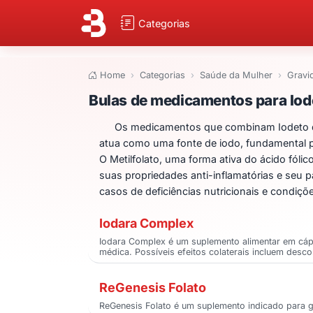
Categorias
Home
Categorias
Saúde da Mulher
Gravi
Bulas de medicame
Bulas de medicamentos para Iode
Os medicamentos que combinam Iodeto de 
atua como uma fonte de iodo, fundamental pa
O Metilfolato, uma forma ativa do ácido fóli
suas propriedades anti-inflamatórias e seu p
casos de deficiências nutricionais e condiç
Iodara Complex
Iodara Complex é um suplemento alimentar em cáp
médica. Possíveis efeitos colaterais incluem desco
ReGenesis Folato
ReGenesis Folato é um suplemento indicado para g