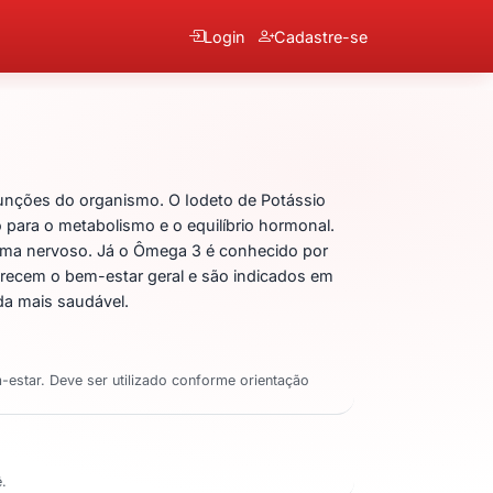
Login
Cadastre-se
ssio + Metilfolato + Ômeg
unções do organismo. O Iodeto de Potássio
para o metabolismo e o equilíbrio hormonal.
istema nervoso. Já o Ômega 3 é conhecido por
vorecem o bem-estar geral e são indicados em
da mais saudável.
star. Deve ser utilizado conforme orientação
.