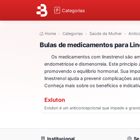
Categorias
Home
Categorias
Saúde da Mulher
Antic
Bulas de medicame
Bulas de medicamentos para Lin
Os medicamentos com linestrenol são amp
endometriose e dismenorreia. Este princípio
promovendo o equilíbrio hormonal. Sua impor
linestrenol ajuda a prevenir complicações a
Conheça mais sobre os benefícios e indicat
Exluton
Exluton é um anticoncepcional que impede a gravi
Institucional
Se