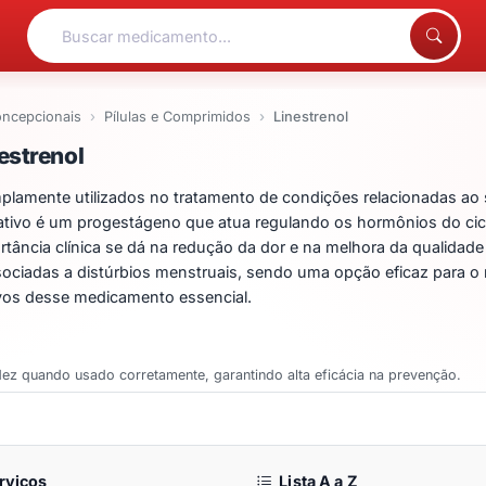
oncepcionais
Pílulas e Comprimidos
Linestrenol
ntos para Linestrenol
estrenol
lamente utilizados no tratamento de condições relacionadas ao 
 ativo é um progestágeno que atua regulando os hormônios do cicl
tância clínica se dá na redução da dor e na melhora da qualidade 
ssociadas a distúrbios menstruais, sendo uma opção eficaz para o
ivos desse medicamento essencial.
dez quando usado corretamente, garantindo alta eficácia na prevenção.
rviços
Lista A a Z