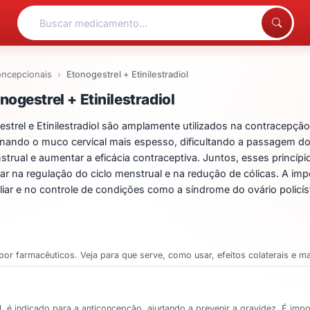
oncepcionais
Etonogestrel + Etinilestradiol
ntos para Etonogestrel + 
ogestrel + Etinilestradiol
el e Etinilestradiol são amplamente utilizados na contracepção
rnando o muco cervical mais espesso, dificultando a passagem dos
enstrual e aumentar a eficácia contraceptiva. Juntos, esses princí
iar na regulação do ciclo menstrual e na redução de cólicas. A i
miliar e no controle de condições como a síndrome do ovário poli
or farmacêuticos. Veja para que serve, como usar, efeitos colaterais e ma
ol, é indicado para a anticoncepção, ajudando a prevenir a gravidez. É im