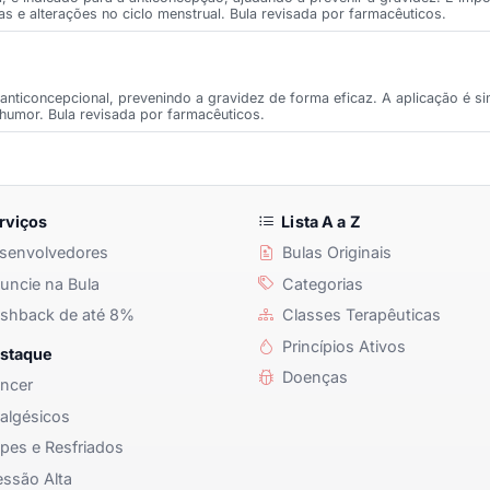
as e alterações no ciclo menstrual. Bula revisada por farmacêuticos.
anticoncepcional, prevenindo a gravidez de forma eficaz. A aplicação é si
 humor. Bula revisada por farmacêuticos.
rviços
Lista A a Z
senvolvedores
Bulas Originais
ncie na Bula
Categorias
shback de até 8%
Classes Terapêuticas
Princípios Ativos
staque
Doenças
ncer
algésicos
pes e Resfriados
ssão Alta