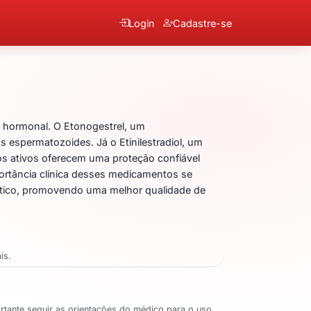
Login
Cadastre-se
Etinilestradiol
 hormonal. O Etonogestrel, um
 espermatozoides. Já o Etinilestradiol, um
pios ativos oferecem uma proteção confiável
mportância clínica desses medicamentos se
cístico, promovendo uma melhor qualidade de
is.
portante seguir as orientações do médico para o uso