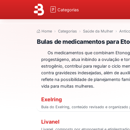
Categorias
Home
Categorias
Saúde da Mulher
Antic
Bulas de medicame
Bulas de medicamentos para Eton
Os medicamentos que combinam Etonogestr
progestágeno, atua inibindo a ovulação e to
estrogênio, contribui para regular o ciclo m
contra gravidezes indesejadas, além de auxil
reflete na possibilidade de planejamento fa
vida para muitas mulheres.
Exelring
Bula do Exelring, conteúdo revisado e organizado p
Livanel
Livanel, composto por etonogestrel e etinilestradi