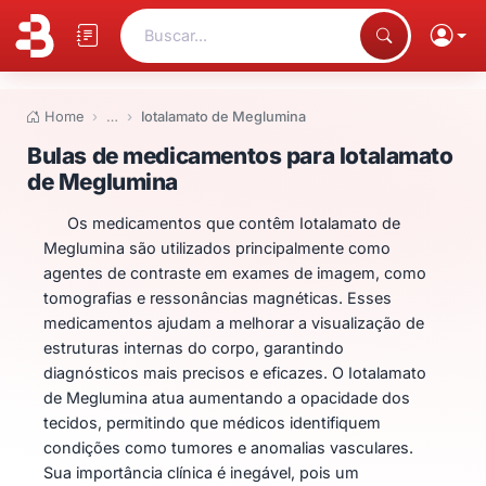
Buscar...
Home
…
Iotalamato de Meglumina
Bulas de medicamentos para Io
Bulas de medicamentos para Iotalamato
de Meglumina
Os medicamentos que contêm Iotalamato de
Meglumina são utilizados principalmente como
agentes de contraste em exames de imagem, como
tomografias e ressonâncias magnéticas. Esses
medicamentos ajudam a melhorar a visualização de
estruturas internas do corpo, garantindo
diagnósticos mais precisos e eficazes. O Iotalamato
de Meglumina atua aumentando a opacidade dos
tecidos, permitindo que médicos identifiquem
condições como tumores e anomalias vasculares.
Sua importância clínica é inegável, pois um