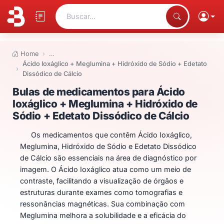
Buscar...
Home
…
Ácido Ioxáglico + Meglumina + Hidróxido de Sódio + Edetato
Dissódico de Cálcio
Bulas de medicamentos para Áci
Bulas de medicamentos para Ácido
Ioxáglico + Meglumina + Hidróxido de
Sódio + Edetato Dissódico de Cálcio
Os medicamentos que contêm Ácido Ioxáglico,
Meglumina, Hidróxido de Sódio e Edetato Dissódico
de Cálcio são essenciais na área de diagnóstico por
imagem. O Ácido Ioxáglico atua como um meio de
contraste, facilitando a visualização de órgãos e
estruturas durante exames como tomografias e
ressonâncias magnéticas. Sua combinação com
Meglumina melhora a solubilidade e a eficácia do