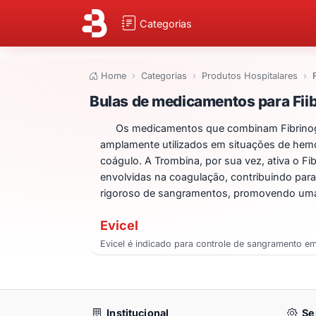
Categorias
Home
Categorias
Produtos Hospitalares
Bulas de medicame
Bulas de medicamentos para Fiib
Os medicamentos que combinam Fibrinogê
amplamente utilizados em situações de hemor
coágulo. A Trombina, por sua vez, ativa o Fi
envolvidas na coagulação, contribuindo para
rigoroso de sangramentos, promovendo uma 
Evicel
Evicel é indicado para controle de sangramento e
Institucional
Se