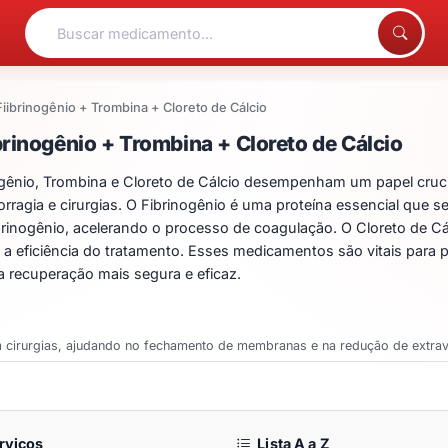
Fiibrinogênio + Trombina + Cloreto de Cálcio
ntos para Fiibrinogênio +
rinogênio + Trombina + Cloreto de Cálcio
nio, Trombina e Cloreto de Cálcio desempenham um papel cruci
ragia e cirurgias. O Fibrinogênio é uma proteína essencial que s
brinogênio, acelerando o processo de coagulação. O Cloreto de Cálc
 a eficiência do tratamento. Esses medicamentos são vitais para 
recuperação mais segura e eficaz.
m cirurgias, ajudando no fechamento de membranas e na redução de extrav
rviços
Lista A a Z