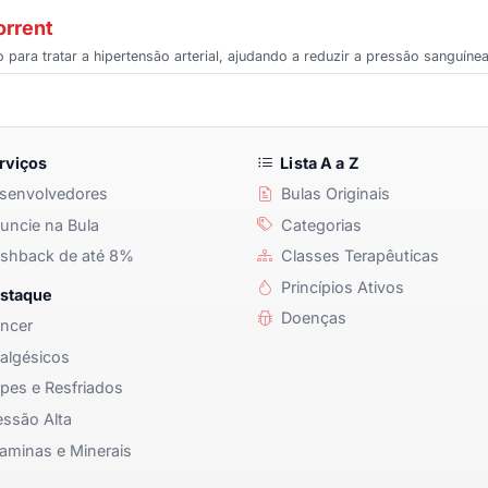
orrent
do para tratar a hipertensão arterial, ajudando a reduzir a pressão sanguín
rviços
Lista A a Z
senvolvedores
Bulas Originais
ncie na Bula
Categorias
shback de até 8%
Classes Terapêuticas
Princípios Ativos
staque
Doenças
ncer
algésicos
pes e Resfriados
ssão Alta
aminas e Minerais