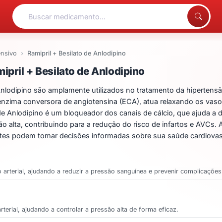
ensivo
Ramipril + Besilato de Anlodipino
ntos para Ramipril + Besi
pril + Besilato de Anlodipino
Anlodipino são amplamente utilizados no tratamento da hiperten
a enzima conversora de angiotensina (ECA), atua relaxando os vaso
 de Anlodipino é um bloqueador dos canais de cálcio, que ajuda a d
 alta, contribuindo para a redução do risco de infartos e AVCs.
tes podem tomar decisões informadas sobre sua saúde cardiovas
ão arterial, ajudando a reduzir a pressão sanguínea e prevenir complicaçõe
rterial, ajudando a controlar a pressão alta de forma eficaz.