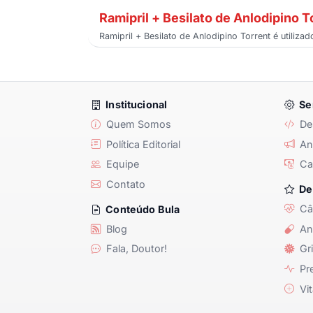
Ramipril + Besilato de Anlodipino T
Ramipril + Besilato de Anlodipino Torrent é utiliza
Institucional
Se
Quem Somos
De
Política Editorial
Anu
Equipe
Ca
Contato
De
Câ
Conteúdo Bula
Blog
An
Fala, Doutor!
Gri
Pre
Vit