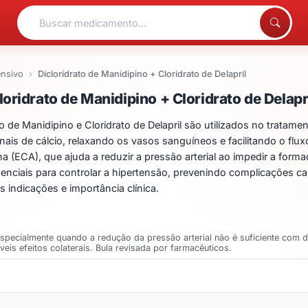
ensivo
Dicloridrato de Manidipino + Cloridrato de Delapril
ntos para Dicloridrato de
ridrato de Manidipino + Cloridrato de Delapr
e Manidipino e Cloridrato de Delapril são utilizados no tratamento
s de cálcio, relaxando os vasos sanguíneos e facilitando o fluxo
a (ECA), que ajuda a reduzir a pressão arterial ao impedir a form
nciais para controlar a hipertensão, prevenindo complicações ca
 indicações e importância clínica.
, especialmente quando a redução da pressão arterial não é suficiente com d
eis efeitos colaterais. Bula revisada por farmacêuticos.