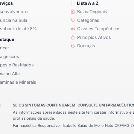
rviços
Lista A a Z
senvolvedores
Bulas Originais
ncie na Bula
Categorias
shback de até 8%
Classes Terapêuticas
Princípios Ativos
staque
Doenças
ncer
algésicos
pes e Resfriados
ssão Alta
aminas e Minerais
:
SE OS SINTOMAS CONTINUAREM, CONSULTE UM FARMACÊUTICO 
As informações apresentadas neste site têm caráter informativo e 
profissionais da saúde.
Farmacêutica Responsável: Isabelle Baião de Mello Neto CRF/MG 