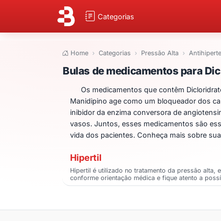
Categorias
Home
Categorias
Pressão Alta
Antihipert
Bulas de medicame
Bulas de medicamentos para Diclo
Os medicamentos que contêm Dicloridrato d
Manidipino age como um bloqueador dos canai
inibidor da enzima conversora de angiotensin
vasos. Juntos, esses medicamentos são esse
vida dos pacientes. Conheça mais sobre suas
Hipertil
Hipertil é utilizado no tratamento da pressão alta
conforme orientação médica e fique atento a possív