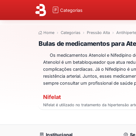
Categorias
Home
Categorias
Pressão Alta
Antihipert
Bulas de medicame
Bulas de medicamentos para Aten
Os medicamentos Atenolol e Nifedipino d
Atenolol é um betabloqueador que atua reduz
complicações cardíacas. Já o Nifedipino é um
resistência arterial. Juntos, esses medicam
sempre consultar um profissional de saúde 
Nifelat
Nifelat é utilizado no tratamento da hipertensão a
Institucional
Se