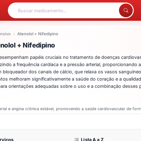
ensivo
Atenolol + Nifedipino
ntos para Atenolol + Nif
olol + Nifedipino
esempenham papéis cruciais no tratamento de doenças cardiovasc
indo a frequência cardíaca e a pressão arterial, proporcionando 
 bloqueador dos canais de cálcio, que relaxa os vasos sanguíneos,
entos melhoram significativamente a saúde do coração e a qualidad
para orientações adequadas sobre o uso e a combinação desses pr
rterial e angina crônica estável, promovendo a saúde cardiovascular de form
rviços
Lista A a Z