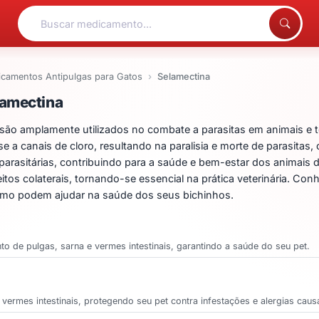
camentos Antipulgas para Gatos
Selamectina
entos para Selamectina
lamectina
ão amplamente utilizados no combate a parasitas em animais e t
-se a canais de cloro, resultando na paralisia e morte de parasita
parasitárias, contribuindo para a saúde e bem-estar dos animais 
tos colaterais, tornando-se essencial na prática veterinária. Con
mo podem ajudar na saúde dos seus bichinhos.
nto de pulgas, sarna e vermes intestinais, garantindo a saúde do seu pet.
vermes intestinais, protegendo seu pet contra infestações e alergias cau