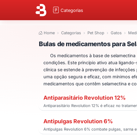
Categorias
Home
Categorias
Pet Shop
Gatos
Medi
Bulas de medicam
Bulas de medicamentos para Se
Os medicamentos à base de selamectina s
condições. Este princípio ativo atua ligando
clínica se estende à prevenção de infecções 
uma opção segura e eficaz, com mínimos efei
medicamentos que contêm selamectina e co
Antiparasitário Revolution 12%
Antiparasitário Revolution 12% é eficaz no tratame
Antipulgas Revolution 6%
Antipulgas Revolution 6% combate pulgas, sarna e 