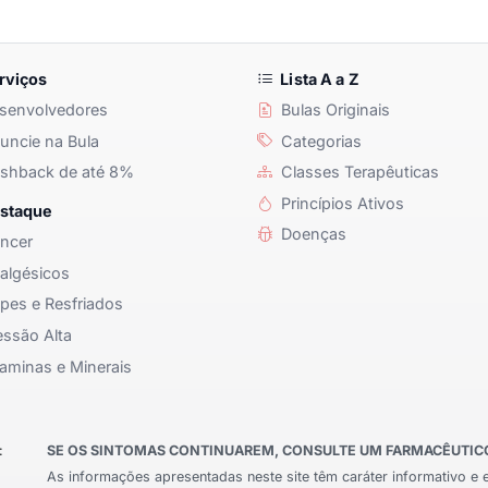
rviços
Lista A a Z
senvolvedores
Bulas Originais
ncie na Bula
Categorias
shback de até 8%
Classes Terapêuticas
Princípios Ativos
staque
Doenças
ncer
algésicos
pes e Resfriados
ssão Alta
aminas e Minerais
:
SE OS SINTOMAS CONTINUAREM, CONSULTE UM FARMACÊUTICO 
As informações apresentadas neste site têm caráter informativo e 