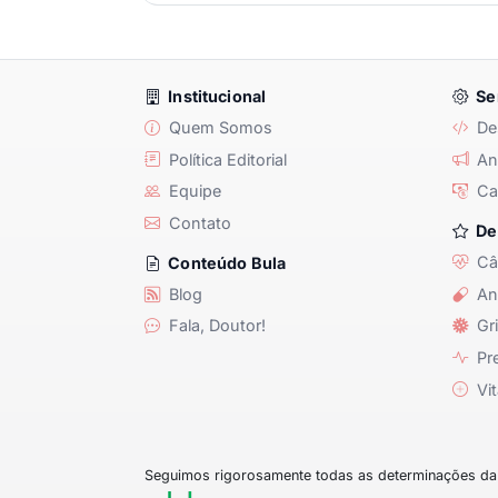
Institucional
Se
Quem Somos
De
Política Editorial
Anu
Equipe
Ca
Contato
De
Câ
Conteúdo Bula
Blog
An
Fala, Doutor!
Gri
Pre
Vit
Seguimos rigorosamente todas as determinações da