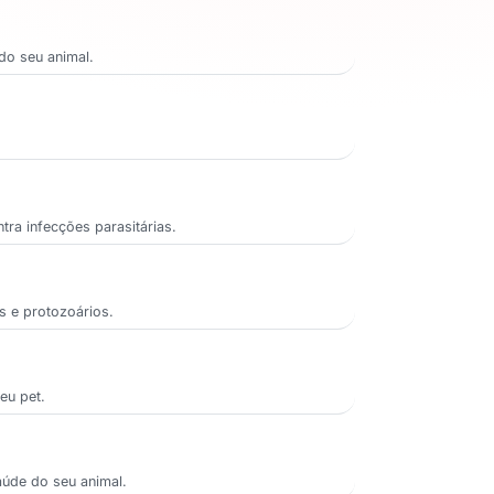
do seu animal.
ra infecções parasitárias.
s e protozoários.
eu pet.
aúde do seu animal.