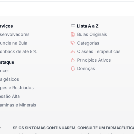
rviços
Lista A a Z
senvolvedores
Bulas Originais
ncie na Bula
Categorias
shback de até 8%
Classes Terapêuticas
Princípios Ativos
staque
Doenças
ncer
algésicos
pes e Resfriados
ssão Alta
aminas e Minerais
:
SE OS SINTOMAS CONTINUAREM, CONSULTE UM FARMACÊUTICO 