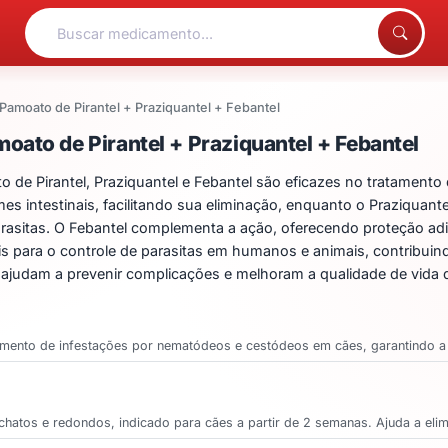
Pamoato de Pirantel + Praziquantel + Febantel
ntos para Pamoato de Pir
ato de Pirantel + Praziquantel + Febantel
 Pirantel, Praziquantel e Febantel são eficazes no tratamento d
s intestinais, facilitando sua eliminação, enquanto o Praziquantel
asitas. O Febantel complementa a ação, oferecendo proteção adi
ais para o controle de parasitas em humanos e animais, contribuin
 ajudam a prevenir complicações e melhoram a qualidade de vida 
amento de infestações por nematódeos e cestódeos em cães, garantindo a
hatos e redondos, indicado para cães a partir de 2 semanas. Ajuda a elimina