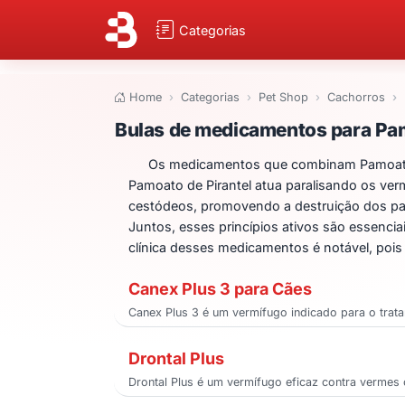
Categorias
Home
Categorias
Pet Shop
Cachorros
Bulas de medicame
Bulas de medicamentos para Pamo
Os medicamentos que combinam Pamoato de
Pamoato de Pirantel atua paralisando os verme
cestódeos, promovendo a destruição dos par
Juntos, esses princípios ativos são essenci
clínica desses medicamentos é notável, pois
Canex Plus 3 para Cães
Canex Plus 3 é um vermífugo indicado para o trat
Drontal Plus
Drontal Plus é um vermífugo eficaz contra vermes c