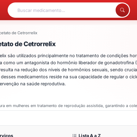
cetato de Cetrorrelix
ntos para Acetato de Cet
ato de Cetrorrelix
ix são utilizados principalmente no tratamento de condições hor
tua como um antagonista do hormônio liberador de gonadotrofina 
sulta na redução dos níveis de hormônios sexuais, sendo crucial 
a desses medicamentos reside na sua capacidade de regular o cic
tervenção na saúde reprodutiva.
atura em mulheres em tratamento de reprodução assistida, garantindo a col
rviços
Lista A a Z