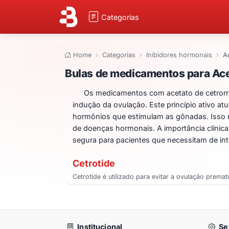
Categorias
Home
Categorias
Inibidores hormonais
A
Bulas de medicame
Bulas de medicamentos para Acet
Os medicamentos com acetato de cetrorrel
indução da ovulação. Este princípio ativo a
hormônios que estimulam as gônadas. Isso re
de doenças hormonais. A importância clínic
segura para pacientes que necessitam de in
Cetrotide
Cetrotide é utilizado para evitar a ovulação prem
Institucional
Se