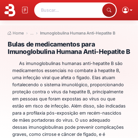
Buscar...
Home
…
Imunoglobulina Humana Anti-Hepatite B
Bulas de medicamentos para Im
Bulas de medicamentos para
Imunoglobulina Humana Anti-Hepatite B
As imunoglobulinas humanas anti-hepatite B são
medicamentos essenciais no combate à hepatite B,
uma infecção viral que afeta o fígado. Elas atuam
fortalecendo o sistema imunológico, proporcionando
proteção contra o vírus da hepatite B, principalmente
em pessoas que foram expostas ao vírus ou que
estão em risco de infecção. Além disso, são indicadas
para a profilaxia pós-exposição em recém-nascidos
de mães portadoras do vírus. O uso adequado
dessas imunoglobulinas pode prevenir complicações
graves, como cirrose e câncer de fígado, e é