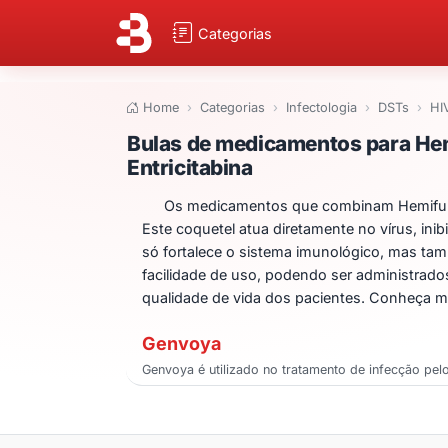
Categorias
Home
Categorias
Infectologia
DSTs
HI
Bulas de medicame
Bulas de medicamentos para Hemi
Entricitabina
Os medicamentos que combinam Hemifumarat
Este coquetel atua diretamente no vírus, ini
só fortalece o sistema imunológico, mas ta
facilidade de uso, podendo ser administrado
qualidade de vida dos pacientes. Conheça ma
Genvoya
Genvoya é utilizado no tratamento de infecção pelo