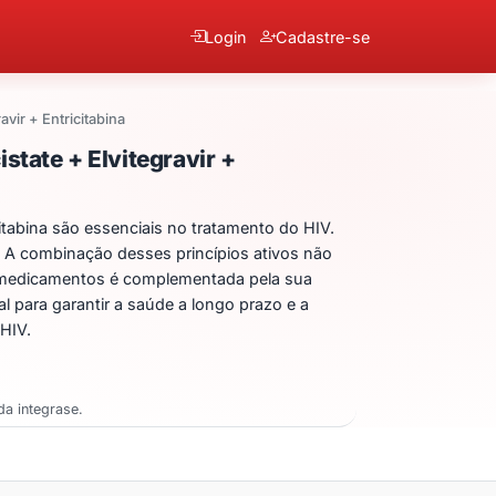
Login
Cadastre-se
vir + Entricitabina
 Tenofovir Alafenamida + 
tate + Elvitegravir +
tabina são essenciais no tratamento do HIV.
l. A combinação desses princípios ativos não
es medicamentos é complementada pela sua
 para garantir a saúde a longo prazo e a
HIV.
da integrase.