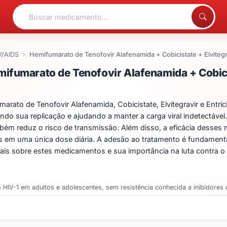
V/AIDS
Hemifumarato de Tenofovir Alafenamida + Cobicistate + Elvitegra
ntos para Hemifumarato de
fumarato de Tenofovir Alafenamida + Cobicis
o de Tenofovir Alafenamida, Cobicistate, Elvitegravir e Entrici
bindo sua replicação e ajudando a manter a carga viral indetectáve
mbém reduz o risco de transmissão. Além disso, a eficácia dess
s em uma única dose diária. A adesão ao tratamento é fundamental
is sobre estes medicamentos e sua importância na luta contra o 
 HIV-1 em adultos e adolescentes, sem resistência conhecida a inibidores 