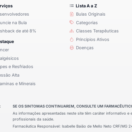
rviços
Lista A a Z
senvolvedores
Bulas Originais
ncie na Bula
Categorias
shback de até 8%
Classes Terapêuticas
Princípios Ativos
staque
Doenças
ncer
algésicos
pes e Resfriados
ssão Alta
aminas e Minerais
:
SE OS SINTOMAS CONTINUAREM, CONSULTE UM FARMACÊUTICO 
As informações apresentadas neste site têm caráter informativo e 
profissionais da saúde.
Farmacêutica Responsável: Isabelle Baião de Mello Neto CRF/MG 