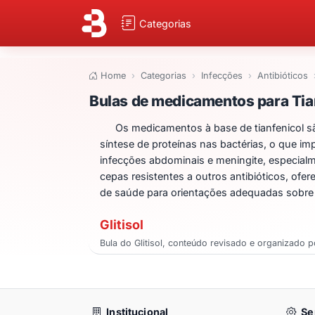
Categorias
Home
Categorias
Infecções
Antibióticos
Bulas de medicame
Bulas de medicamentos para Tia
Os medicamentos à base de tianfenicol são
síntese de proteínas nas bactérias, o que i
infecções abdominais e meningite, especialme
cepas resistentes a outros antibióticos, ofe
de saúde para orientações adequadas sobre
Glitisol
Bula do Glitisol, conteúdo revisado e organizado p
Institucional
Se