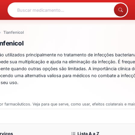
Tianfenicol
ntos para Tianfenicol
nfenicol
 utilizados principalmente no tratamento de infecções bacterianas
mpede sua multiplicação e ajuda na eliminação da infecção. É fre
nte quando outras opções são limitadas. A importância clínica do 
recendo uma alternativa valiosa para médicos no combate a infecçõ
 seu uso.
or farmacêuticos. Veja para que serve, como usar, efeitos colaterais e mai
rviços
Lista A a Z