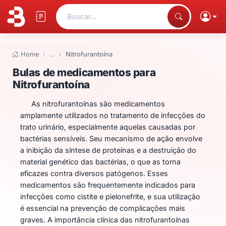
Buscar...
Home
…
Nitrofurantoína
Bulas de medicamentos para Nit
Bulas de medicamentos para
Nitrofurantoína
As nitrofurantoínas são medicamentos
amplamente utilizados no tratamento de infecções do
trato urinário, especialmente aquelas causadas por
bactérias sensíveis. Seu mecanismo de ação envolve
a inibição da síntese de proteínas e a destruição do
material genético das bactérias, o que as torna
eficazes contra diversos patógenos. Esses
medicamentos são frequentemente indicados para
infecções como cistite e pielonefrite, e sua utilização
é essencial na prevenção de complicações mais
graves. A importância clínica das nitrofurantoínas