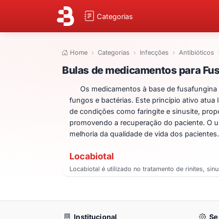
Categorias
Home
Categorias
Infecções
Antibióticos
Bulas de medicam
Bulas de medicamentos para Fu
Os medicamentos à base de fusafungina s
fungos e bactérias. Este princípio ativo atu
de condições como faringite e sinusite, propo
promovendo a recuperação do paciente. O uso
melhoria da qualidade de vida dos pacientes.
Locabiotal
Locabiotal é utilizado no tratamento de rinites, sin
Institucional
Se