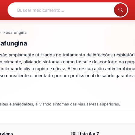
Fusafungina
entos para Fusafungina
safungina
ão amplamente utilizados no tratamento de infecções respiratór
a localmente, aliviando sintomas como tosse e desconforto na garg
rcionando alívio rápido e eficaz. Além de sua ação antimicrobiana,
 consciente e orientado por um profissional de saúde garante a 
usites e amigdalites, aliviando sintomas das vias aéreas superiores.
rviços
Lista A a Z