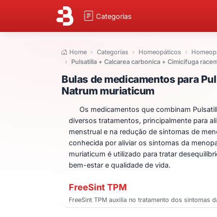
Categorias
Home
Categorias
Homeopáticos
Homeopá
Pulsatilla + Calcarea carbonica + Cimicifuga rac
Bulas de medicame
Bulas de medicamentos para Puls
Natrum muriaticum
Os medicamentos que combinam Pulsatilla
diversos tratamentos, principalmente para ali
menstrual e na redução de sintomas de meno
conhecida por aliviar os sintomas da menopa
muriaticum é utilizado para tratar desequil
bem-estar e qualidade de vida.
FreeSint TPM
FreeSint TPM auxilia no tratamento dos sintomas da