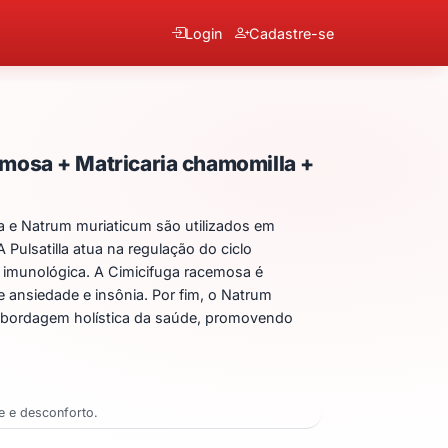
Login
Cadastre-se
alcarea carbonica + Cimi
emosa + Matricaria chamomilla +
a e Natrum muriaticum são utilizados em
 Pulsatilla atua na regulação do ciclo
 imunológica. A Cimicifuga racemosa é
 ansiedade e insônia. Por fim, o Natrum
a abordagem holística da saúde, promovendo
de e desconforto.