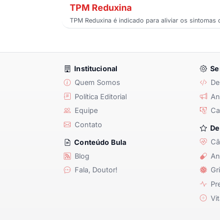
TPM Reduxina
TPM Reduxina é indicado para aliviar os sintomas
Institucional
Se
Quem Somos
De
Política Editorial
Anu
Equipe
Ca
Contato
De
Câ
Conteúdo Bula
Blog
An
Fala, Doutor!
Gri
Pre
Vit