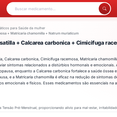
ticos para Saúde da mulher
emosa + Matricaria chamomilla + Natrum muriaticum
ntos para Pulsatilla + C
atilla + Calcarea carbonica + Cimicifuga rac
, Calcarea carbonica, Cimicifuga racemosa, Matricaria chamomill
viar sintomas relacionados a distúrbios hormonais e emocionais. A
pausa, enquanto a Calcarea carbonica fortalece a saúde óssea e
usa, e a Matricaria chamomilla é eficaz na redução de sintomas de
íbrios emocionais e físicos. Esses medicamentos são essenciais n
 Tensão Pré-Menstrual, proporcionando alívio para mal-estar, irritabilida