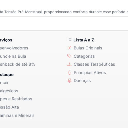
 da Tensão Pré-Menstrual, proporcionando conforto durante esse período 
rviços
Lista A a Z
senvolvedores
Bulas Originais
ncie na Bula
Categorias
shback de até 8%
Classes Terapêuticas
Princípios Ativos
staque
Doenças
ncer
algésicos
pes e Resfriados
ssão Alta
aminas e Minerais