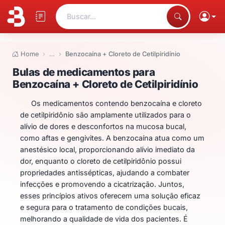
Buscar...
Home
…
Benzocaína + Cloreto de Cetilpiridínio
Bulas de medicamentos para Benz
Bulas de medicamentos para
Benzocaína + Cloreto de Cetilpiridínio
Os medicamentos contendo benzocaína e cloreto
de cetilpiridônio são amplamente utilizados para o
alívio de dores e desconfortos na mucosa bucal,
como aftas e gengivites. A benzocaína atua como um
anestésico local, proporcionando alívio imediato da
dor, enquanto o cloreto de cetilpiridônio possui
propriedades antissépticas, ajudando a combater
infecções e promovendo a cicatrização. Juntos,
esses princípios ativos oferecem uma solução eficaz
e segura para o tratamento de condições bucais,
melhorando a qualidade de vida dos pacientes. É