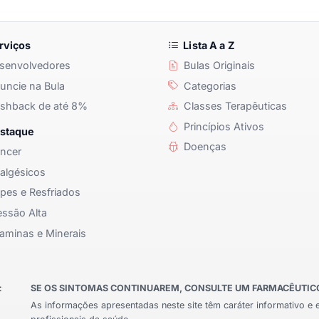
rviços
Lista A a Z
senvolvedores
Bulas Originais
ncie na Bula
Categorias
shback de até 8%
Classes Terapêuticas
Princípios Ativos
staque
Doenças
ncer
algésicos
pes e Resfriados
ssão Alta
aminas e Minerais
:
SE OS SINTOMAS CONTINUAREM, CONSULTE UM FARMACÊUTICO 
As informações apresentadas neste site têm caráter informativo e 