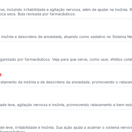
leve, incluindo irritabilidade e agitação nervosa, além de ajudar na insôni
boca seca. Bula revisada por farmacêuticos.
ade, insônia e desordens de ansiedade, atuando como sedativo no Sistema Ne
rganizado por farmacêuticos. Veja para que serve, como usar, efeitos colat
n
no tratamento da insônia e de desordens da ansiedade, promovendo o relaxam
iedade leve, agitação nervosa e insônia, promovendo relaxamento e bem-esta
dade leve, irritabilidade e insônia. Sua ação ajuda a acalmar o sistema ner
 farmacêuticos.