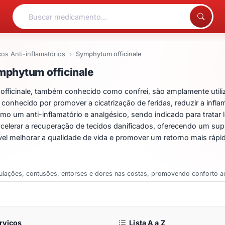
cos Anti-inflamatórios
Symphytum officinale
entos para Symphytum off
mphytum officinale
icinale, também conhecido como confrei, são amplamente utiliza
 conhecido por promover a cicatrização de feridas, reduzir a inflam
mo um anti-inflamatório e analgésico, sendo indicado para trata
acelerar a recuperação de tecidos danificados, oferecendo um supo
l melhorar a qualidade de vida e promover um retorno mais rápid
ticulações, contusões, entorses e dores nas costas, promovendo conforto 
rviços
Lista A a Z