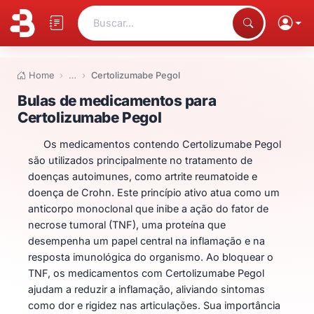
Buscar...
Home
…
Certolizumabe Pegol
Bulas de medicamentos para Ce
Bulas de medicamentos para
Certolizumabe Pegol
Os medicamentos contendo Certolizumabe Pegol
são utilizados principalmente no tratamento de
doenças autoimunes, como artrite reumatoide e
doença de Crohn. Este princípio ativo atua como um
anticorpo monoclonal que inibe a ação do fator de
necrose tumoral (TNF), uma proteína que
desempenha um papel central na inflamação e na
resposta imunológica do organismo. Ao bloquear o
TNF, os medicamentos com Certolizumabe Pegol
ajudam a reduzir a inflamação, aliviando sintomas
como dor e rigidez nas articulações. Sua importância