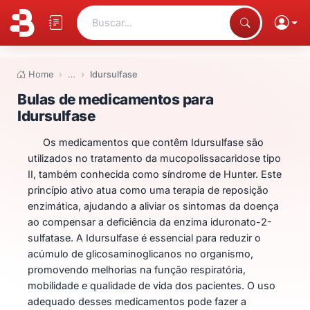
Buscar...
Home
…
Idursulfase
Bulas de medicamentos para Idu
Bulas de medicamentos para
Idursulfase
Os medicamentos que contêm Idursulfase são
utilizados no tratamento da mucopolissacaridose tipo
II, também conhecida como síndrome de Hunter. Este
princípio ativo atua como uma terapia de reposição
enzimática, ajudando a aliviar os sintomas da doença
ao compensar a deficiência da enzima iduronato-2-
sulfatase. A Idursulfase é essencial para reduzir o
acúmulo de glicosaminoglicanos no organismo,
promovendo melhorias na função respiratória,
mobilidade e qualidade de vida dos pacientes. O uso
adequado desses medicamentos pode fazer a