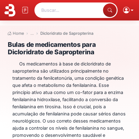
Buscar...
Home
…
Dicloridrato de Sapropterina
Bulas de medicamentos para Dic
Bulas de medicamentos para
Dicloridrato de Sapropterina
Os medicamentos à base de dicloridrato de
sapropterina são utilizados principalmente no
tratamento da fenilcetonúria, uma condição genética
que afeta o metabolismo da fenilalanina. Esse
princípio ativo atua como um co-fator para a enzima
fenilalanina hidroxilase, facilitando a conversão da
fenilalanina em tirosina. Isso é crucial, pois a
acumulação de fenilalanina pode causar sérios danos
neurológicos. O uso correto desses medicamentos
ajuda a controlar os níveis de fenilalanina no sangue,
promovendo o desenvolvimento saudável e