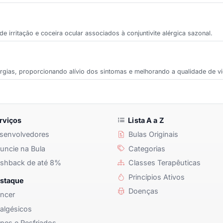
 de irritação e coceira ocular associados à conjuntivite alérgica sazonal.
lergias, proporcionando alívio dos sintomas e melhorando a qualidade de vi
rviços
Lista A a Z
senvolvedores
Bulas Originais
ncie na Bula
Categorias
shback de até 8%
Classes Terapêuticas
Princípios Ativos
staque
Doenças
ncer
algésicos
pes e Resfriados