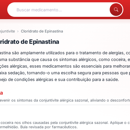
juntivite
Cloridrato de Epinastina
ntos para Cloridrato de 
idrato de Epinastina
ina são amplamente utilizados para o tratamento de alergias, como 
uma substância que causa os sintomas alérgicos, como coceira, e
ções alérgicas, esses medicamentos são essenciais para melhorar
 baixa sedação, tornando-o uma escolha segura para pessoas que 
jo de condições alérgicas e sua contribuição para a saúde.
ma
revenir os sintomas da conjuntivite alérgica sazonal, aliviando o desconfort
e coceira nos olhos causadas pela conjuntivite alérgica sazonal. Aplique 
vermelhidão. Bula revisada por farmacêuticos.