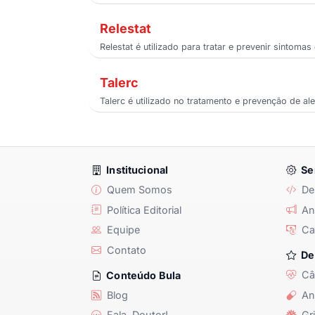
Relestat
Relestat é utilizado para tratar e prevenir sintomas
Talerc
Talerc é utilizado no tratamento e prevenção de a
Institucional
Se
Quem Somos
De
Política Editorial
Anu
Equipe
Ca
Contato
De
Câ
Conteúdo Bula
Blog
An
Fala, Doutor!
Gri