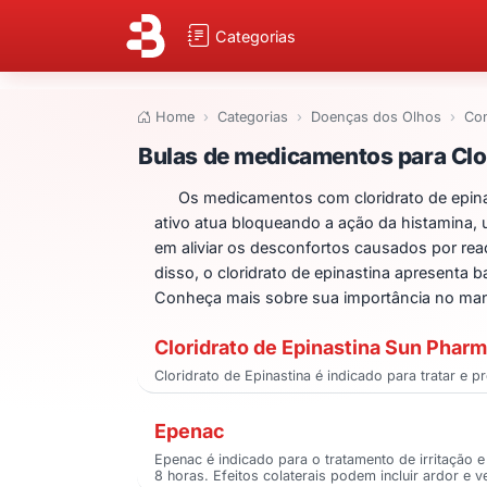
Categorias
Home
Categorias
Doenças dos Olhos
Con
Bulas de medicame
Bulas de medicamentos para Clor
Os medicamentos com cloridrato de epinast
ativo atua bloqueando a ação da histamina, 
em aliviar os desconfortos causados por rea
disso, o cloridrato de epinastina apresenta
Conheça mais sobre sua importância no mane
Cloridrato de Epinastina Sun Phar
Cloridrato de Epinastina é indicado para tratar e p
Epenac
Epenac é indicado para o tratamento de irritação 
8 horas. Efeitos colaterais podem incluir ardor e 