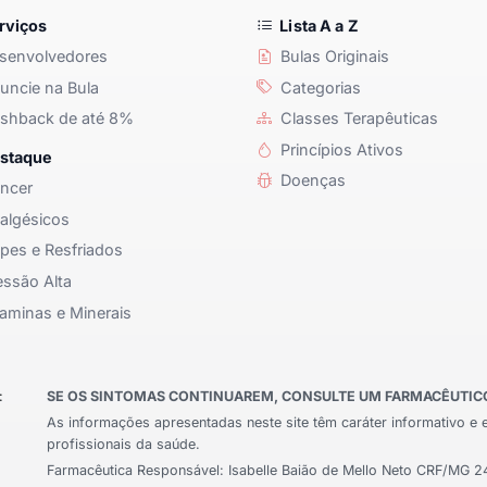
rviços
Lista A a Z
senvolvedores
Bulas Originais
ncie na Bula
Categorias
shback de até 8%
Classes Terapêuticas
Princípios Ativos
staque
Doenças
ncer
algésicos
pes e Resfriados
ssão Alta
aminas e Minerais
:
SE OS SINTOMAS CONTINUAREM, CONSULTE UM FARMACÊUTICO 
As informações apresentadas neste site têm caráter informativo e 
profissionais da saúde.
Farmacêutica Responsável: Isabelle Baião de Mello Neto CRF/MG 