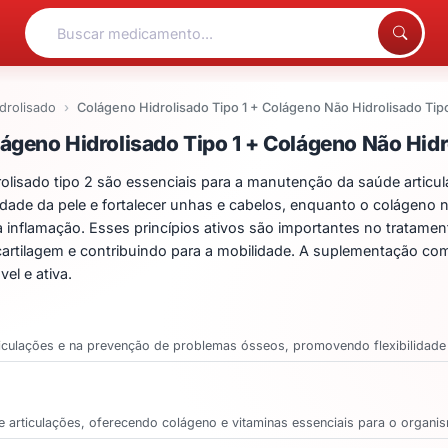
drolisado
Colágeno Hidrolisado Tipo 1 + Colágeno Não Hidrolisado Tip
ntos para Colágeno Hidro
geno Hidrolisado Tipo 1 + Colágeno Não Hidr
rolisado tipo 2 são essenciais para a manutenção da saúde articular
idade da pele e fortalecer unhas e cabelos, enquanto o colágeno nã
 a inflamação. Esses princípios ativos são importantes no tratamen
cartilagem e contribuindo para a mobilidade. A suplementação co
el e ativa.
rticulações e na prevenção de problemas ósseos, promovendo flexibilidade
e articulações, oferecendo colágeno e vitaminas essenciais para o organi