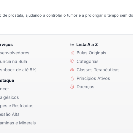
do de próstata, ajudando a controlar o tumor e a prolongar o tempo sem d
rviços
Lista A a Z
senvolvedores
Bulas Originais
ncie na Bula
Categorias
shback de até 8%
Classes Terapêuticas
Princípios Ativos
staque
Doenças
ncer
algésicos
pes e Resfriados
ssão Alta
aminas e Minerais