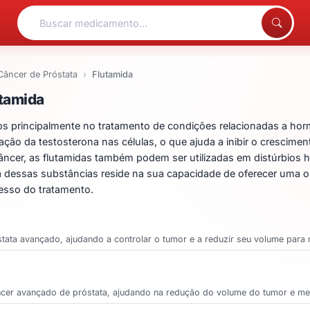
Câncer de Próstata
Flutamida
entos para Flutamida
tamida
os principalmente no tratamento de condições relacionadas a hor
ção da testosterona nas células, o que ajuda a inibir o crescim
âncer, as flutamidas também podem ser utilizadas em distúrbio
nica dessas substâncias reside na sua capacidade de oferecer uma 
esso do tratamento.
óstata avançado, ajudando a controlar o tumor e a reduzir seu volume para
âncer avançado de próstata, ajudando na redução do volume do tumor e me