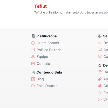
Teflut
Teflut é utilizado no tratamento do câncer avança
Institucional
Se
Quem Somos
De
Política Editorial
Anu
Equipe
Ca
Contato
De
Câ
Conteúdo Bula
Blog
An
Fala, Doutor!
Gri
Pre
Vit