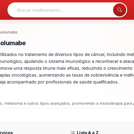
ivolumabe
entos para Nivolumabe
volumabe
izados no tratamento de diversos tipos de câncer, incluindo mel
munológico, ajudando o sistema imunológico a reconhecer e ataca
move uma resposta imune mais eficaz, reduzindo o crescimento e
apias oncológicas, aumentando as taxas de sobrevivência e melho
ja acompanhado por profissionais de saúde qualificados.
o, melanoma e outros tipos avançados, promovendo a imunoterapia para p
rviços
Lista A a Z