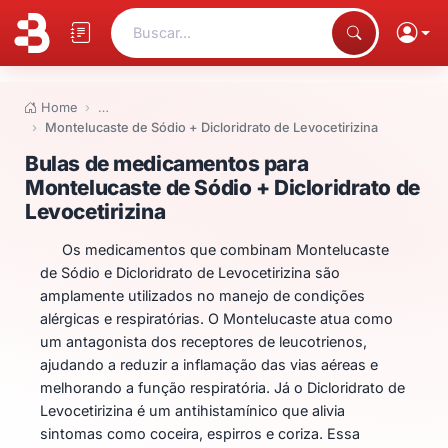
Buscar...
Home
…
Montelucaste de Sódio + Dicloridrato de Levocetirizina
Bulas de medicamentos para Mont
Bulas de medicamentos para
Montelucaste de Sódio + Dicloridrato de
Levocetirizina
Os medicamentos que combinam Montelucaste
de Sódio e Dicloridrato de Levocetirizina são
amplamente utilizados no manejo de condições
alérgicas e respiratórias. O Montelucaste atua como
um antagonista dos receptores de leucotrienos,
ajudando a reduzir a inflamação das vias aéreas e
melhorando a função respiratória. Já o Dicloridrato de
Levocetirizina é um antihistamínico que alivia
sintomas como coceira, espirros e coriza. Essa