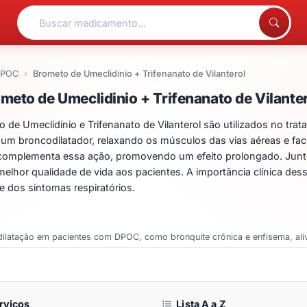
POC
Brometo de Umeclidinio + Trifenanato de Vilanterol
ntos para Brometo de Umec
eto de Umeclidinio + Trifenanato de Vilanter
 Umeclidínio e Trifenanato de Vilanterol são utilizados no trat
 broncodilatador, relaxando os músculos das vias aéreas e facili
, complementa essa ação, promovendo um efeito prolongado. Junt
e melhor qualidade de vida aos pacientes. A importância clínica de
e dos sintomas respiratórios.
dilatação em pacientes com DPOC, como bronquite crônica e enfisema, aliv
rviços
Lista A a Z