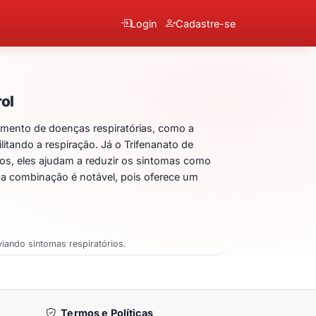
Login
Cadastre-se
lidinio + Trifenanato de
ol
amento de doenças respiratórias, como a
tando a respiração. Já o Trifenanato de
os, eles ajudam a reduzir os sintomas como
ssa combinação é notável, pois oferece um
iando sintomas respiratórios.
Termos e Políticas