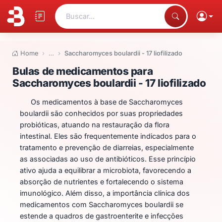
Buscar...
Home
…
Saccharomyces boulardii - 17 liofilizado
Bulas de medicamentos para Sacc
Bulas de medicamentos para
Saccharomyces boulardii - 17 liofilizado
Os medicamentos à base de Saccharomyces
boulardii são conhecidos por suas propriedades
probióticas, atuando na restauração da flora
intestinal. Eles são frequentemente indicados para o
tratamento e prevenção de diarreias, especialmente
as associadas ao uso de antibióticos. Esse princípio
ativo ajuda a equilibrar a microbiota, favorecendo a
absorção de nutrientes e fortalecendo o sistema
imunológico. Além disso, a importância clínica dos
medicamentos com Saccharomyces boulardii se
estende a quadros de gastroenterite e infecções