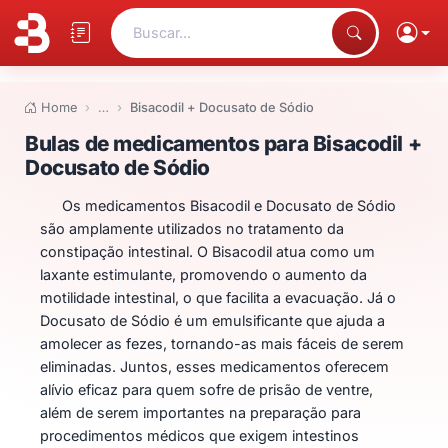
Buscar...
Home
…
Bisacodil + Docusato de Sódio
Bulas de medicamentos para Bis
Bulas de medicamentos para Bisacodil +
Docusato de Sódio
Os medicamentos Bisacodil e Docusato de Sódio
são amplamente utilizados no tratamento da
constipação intestinal. O Bisacodil atua como um
laxante estimulante, promovendo o aumento da
motilidade intestinal, o que facilita a evacuação. Já o
Docusato de Sódio é um emulsificante que ajuda a
amolecer as fezes, tornando-as mais fáceis de serem
eliminadas. Juntos, esses medicamentos oferecem
alívio eficaz para quem sofre de prisão de ventre,
além de serem importantes na preparação para
procedimentos médicos que exigem intestinos