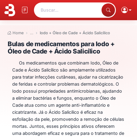
Buscar...
Home
…
Iodo + Óleo de Cade + Ácido Salicílico
Bulas de medicamentos para Iodo
Bulas de medicamentos para Iodo +
Óleo de Cade + Ácido Salicílico
Os medicamentos que combinam Iodo, Óleo de
Cade e Ácido Salicílico são amplamente utilizados
para tratar infecções cutâneas, ajudar na cicatrização
de feridas e controlar problemas dermatológicos. O
Iodo possui propriedades antimicrobianas, ajudando
a eliminar bactérias e fungos, enquanto o Óleo de
Cade atua como um agente anti-inflamatório e
cicatrizante. Já o Ácido Salicílico é eficaz na
esfoliação da pele, promovendo a remoção de células
mortas. Juntos, esses princípios ativos oferecem
uma abordagem eficaz e segura para o tratamento de